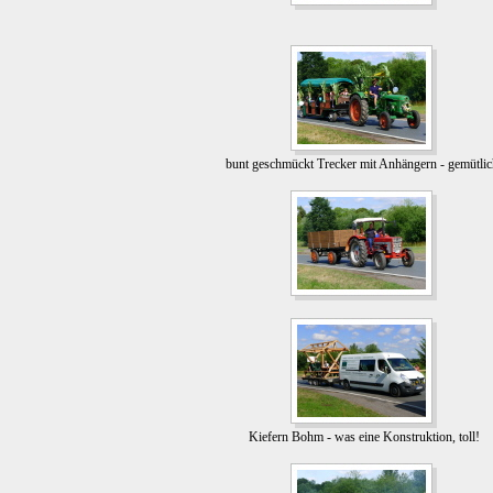
bunt geschmückt Trecker mit Anhängern - gemütlic
Kiefern Bohm - was eine Konstruktion, toll!