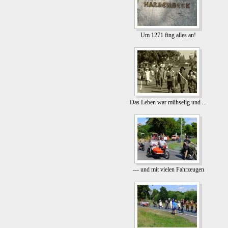
Um 1271 fing alles an!
Das Leben war mühselig und ...
--- und mit vielen Fahrzeugen