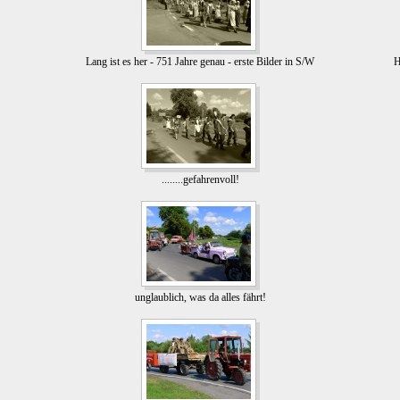
Lang ist es her - 751 Jahre genau - erste Bilder in S/W
H
........gefahrenvoll!
unglaublich, was da alles fährt!