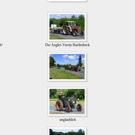
h!
Der Angler-Verein Hardenbeck
unglaublich