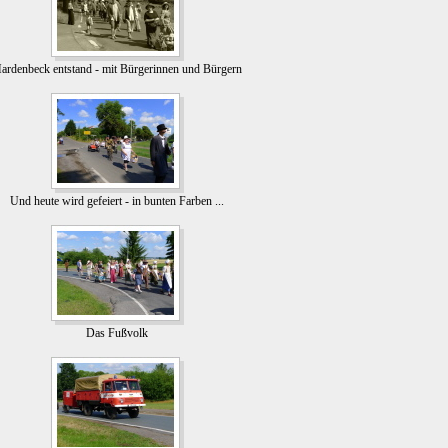
ardenbeck entstand - mit Bürgerinnen und Bürgern
Und heute wird gefeiert - in bunten Farben ...
Das Fußvolk