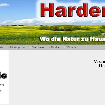
ule
Kindergarten
Tourismus
Vereine
Wirtschaft
Veran
Ha